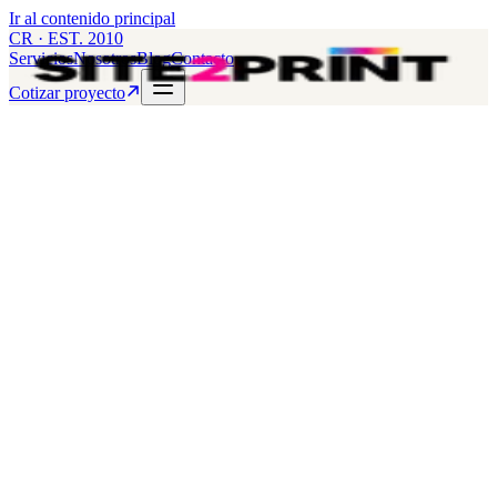
Ir al contenido principal
CR · EST. 2010
Servicios
Nosotros
Blog
Contacto
Cotizar proyecto
Displays POP, Stands y Mobiliario de Exhibición
Merchandising que aumenta visibilidad y ventas en el punto de
compra.