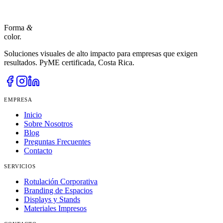
Escríbenos
servicioalcliente@site2print.com
Visítanos
Heredia
,
Barreal
·
Costa Rica
Lun–Vie ·
8:00 AM - 5:00
PM
Forma
&
color.
Soluciones visuales de alto impacto para empresas que exigen
resultados. PyME certificada, Costa Rica.
EMPRESA
Inicio
Sobre Nosotros
Blog
Preguntas Frecuentes
Contacto
SERVICIOS
Rotulación Corporativa
Branding de Espacios
Displays y Stands
Materiales Impresos