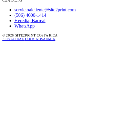
CONTACTO
servicioalcliente@site2print.com
(506) 4600-1414
Heredia
,
Barreal
WhatsApp
©
2026
SITE2PRINT
COSTA RICA
PRIVACIDAD
TÉRMINOS
ADMIN